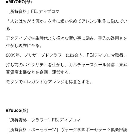
■MIYOKO
(母)
［所持資格］FEJディプロマ
「人とはちがう何か」を常に追い求めてアレンジ制作に励んでい
る。
アクティブで学生時代より様々な習い事に励み、手先の器用さを
生かし現在に至る。
2009年、プリザーブドフラワーに出会う。FEJディプロマ取得。
持ち前のバイタリティを生かし、カルチャースクール開講、東武
百貨店出展などを企画・運営する。
モダンでエレガントなアレンジを得意とする。
■Yuuco
(娘)
［所持資格・フラワー］FEJディプロマ
［所持資格・ポーセラーツ］ヴォーグ学園ポーセラーツ倶楽部認